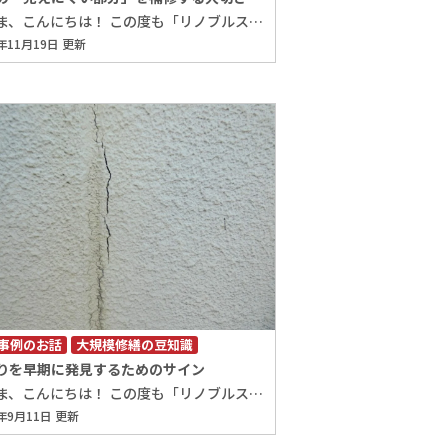
皆さま、こんにちは！ この度も「リノブルスタッフブログ」にお越しいただき、ありがとうございます。 レアテック株式会社の奥田りさです。 11月も下旬、街の空気もだんだんと冬らしくなってきましたね。 日々の寒さとともに、建物のメンテナンスにも気を配りたくなる季節です。 突然ですが、皆さんは「目に見えるもの」と「目に見えにくいもの」、 どちらにより注意を払いやすいでしょうか？ 建物のメンテナンスを行うとき、 多くの方が直感的に「目に見える場所」から優先的に補修をしていきます。 これは自然な心理であり、 例えば室内の壁紙の汚れや、手すりのグラつきなど、 日常生活で目に触れる部分には即座に不快感を覚えるため、優先して補修を考えます。 その一方で、普段はあまり目に触れない場所、 例えば外壁や屋上の防水層は、補修の優先順位がどうしても低くなりがちです。 この現象は心理学で「可視性バイアス」と呼ばれます。 人は目に見える情報に対してより強く価値を感じ、 目に見えない情報は軽く見てしまう傾向があるのです。 外壁のひび割れや屋上防水の劣化は、日常生活ではほとんど目に入らないため、 オーナー様や管理者様が「まだ大丈夫」と判断してしまうケースが少なくありません。 しかし、これが後々、大きな漏水や構造劣化につながることもあるのです。 例えば、屋上の防水層は日差しや雨、雪などに常にさらされており、 劣化が進むと建物内部への雨水の浸入を許してしまいます。 屋上防水層の劣化例 ※防水シートは経年劣化により硬化が進行し、本来の柔軟性や伸縮性が失われています。 その結果、シートの接合部や入隅に生じたわずかな隙間から、雨水が浸入し、 防水性能が低下している状態です。 放置すれば室内の天井や壁の腐食、カビの発生、さらには構造材の劣化へと 発展することがあります。 また、外壁のひび割れも、最初は小さな線状でも、 雨水が浸入することで内部鉄筋の腐食や外壁仕上げ材の剥離を引き起こすことがあります。 外壁塗装面の劣化例 ※外壁塗装面は経年劣化によるひび割れが発生しています。 そこから雨水が浸入して内部の鉄筋が腐食し、錆汁が外壁表面にまで滲出しています。 外壁タイル面の劣化例 ※外壁タイル面は経年劣化によるひび割れが発生しています。 重要なのは、「目に見えにくい部分＝手を抜いていい部分」では決してないということです。 補修が後回しにされる場所こそ、定期的な点検や早期補修が必要です。 建物は築年数が経過するほど、見えにくい部分の劣化が顕著になりやすく、 早めの対策が結果的に修繕費用の節約にもつながります。 「見えにくいから後回しにする」のではなく、 「見えにくいからこそ、早めに手を入れる」という意識が、建物の寿命を延ばす秘訣です。 見えづらい箇所の点検や補修は専門的な判断が必要です。 気になることがございましたら、ぜひ弊社にお任せください！ それでは、この度も最後まで「リノブルスタッフブログ」をお読みいただき ありがとうございました。 次回もよろしくお願いいたします! リノブルは、 北陸3県 石川県 富山県 福井県 金沢市 白山市 野々市市 かほく市 河北郡 津幡町 内灘町 小松市 能美市 加賀市 など 地域密着で多くの信頼と実績を積み重ねてきた、建物診断、外壁塗装、外壁タイル改修、雨漏り補修、防水工事 大規模修繕のプロフェッショナル集団です。 ビル マンション アパート 収益物件 病院 学校 工場 倉庫 などの タイルの欠損 タイルの剥落 漏水 水漏れ 雨漏り を見付けたら、 調査診断 打診調査 赤外線調査 定期調査 改修工事 修繕工事 防水工事 塗装工事 は 「RENOBLE/リノブル」 「レアテック株式会社」 「ウォールドック株式会社」へ．．． 住宅の 屋根・外壁の塗装工事 防水工事 リフォーム は．．． 「プロタイムズ金沢駅西店」 「プロタイムズ富山中央店」 にお任せ下さい‼ 外装劣化診断士による建物調査診断を無料で行っております‼ 他社にはない『徹底した調査診断と卓越した施工技術』でオーナー様の建物をお守り致します。 これまで積み重ねてきた信頼と実績に恥じぬよう、誠心誠意対応させていただきます。 ■お見積もり・ご相談・お問い合わせはこちらから！
5年11月19日 更新
事例のお話
大規模修繕の豆知識
りを早期に発見するためのサイン
皆さま、こんにちは！ この度も「リノブルスタッフブログ」にお越しいただき、ありがとうございます！ レアテック株式会社の奥田りさです。 9月も中旬を迎え、朝晩は少しずつ涼しさを感じるようになってきましたね。 ですが、この時期は台風や急な豪雨が多く、アパートやマンションでも雨漏りの調査や補修の ご依頼が増える季節になります。 普段は問題のない建物でも、大雨や強風が重なると一気に漏水が起こり、 オーナー様やご入居者様にとって大きな悩みの種となります。 そこで今回は、雨漏りを早期に発見するためのサインを一部ご紹介したいと思います！ まずは下記の写真をご覧ください。 ※外壁にひび割れが発生している状況 ※サッシ水切りの取り合いシーリングが劣化している状況 ※内壁のクロスが剥がれている状況 これらの写真の劣化状況について、 「外壁のひび割れ」や「シーリング材の劣化」は、そこから雨水が浸入する恐れのある状態です。 また、「内壁のクロスの剥がれ」は、実際に雨水が建物の内部まで回っているケースの一例といえます。 雨漏りは「ちょっと水が染みているだけ」と油断して放っておくと、実はどんどん内部まで回ってしまうのです。 壁の中や天井裏に湿気がこもり、構造材や断熱材まで傷めてしまうケースも少なくありません。 表面のシミやクロスの浮きは“氷山の一角”。 見えない部分で被害が進んでしまう前に、早めの点検・補修が安心につながりますよ。 このような箇所が皆さまのお住いにも無いか、ぜひチェックしてみてくださいね！ ここからは、雨漏りを早期に発見するためのサインを、「室内」と「外部」に分けてご紹介していきます！ 【室内の雨漏りサイン】 ・天井や壁、床のシミ・変色 雨水が浸入すると、壁や天井、床材が湿気を含み、シミや変色として現れることがあります。 ・クロスの剥がれや浮き 内部に湿気がまわることでクロスの接着剤が弱まり、膨らんだり剥がれたりすることがあります。 ・サッシ廻りの水滴 サッシ廻りのシーリング材が劣化すると、その隙間から雨水が入り込み、水滴として現れることがあります。 【外部の雨漏りサイン】 ・屋上やバルコニー防水層の膨れやひび割れ 屋上やバルコニーの防水層に膨れやひび割れが生じ、雨水が浸入することがあります。 ・外壁のひび割れ 外壁に発生したひび割れが原因で、雨水が建物内部に入り込むことがあります。 浸入した雨水により、鉄筋コンクリートの腐食や建物強度の低下を招くこともあります。 ・バルコニーや排水口の詰まり 落ち葉やゴミが原因で排水できず、豪雨時にオーバーフローが発生し、雨漏りにつながる場合があります。 ・サッシ廻りのシーリング劣化 シーリング材のひび割れや破断部から雨水が浸入する場合があります。 以上が、代表的な雨漏りのサインになります。 もちろん、雨漏りの兆候は他にもさまざまありますので、 日頃から建物全体を注意深くチェックすることが大切です。 近年の異常気象により、雨漏りは「いつ起きてもおかしくないトラブル」と言えます。 特に集合住宅では、被害が複数の住戸に広がる可能性もあるため、 定期的な点検と早期対応が建物を守る鍵になります。 ぜひ、今回の内容をご参考にしていただければ幸いです。 それでは、この度も最後まで「リノブルスタッフブログ」をお読みいただきありがとうございました。 次回もよろしくお願いいたします！ リノブルは、 北陸3県 石川県 富山県 福井県 金沢市 白山市 野々市市 かほく市 河北郡 津幡町 内灘町 小松市 能美市 加賀市 など 地域密着で多くの信頼と実績を積み重ねてきた、建物診断、外壁塗装、外壁タイル改修、雨漏り補修、防水工事 大規模修繕のプロフェッショナル集団です。 ビル マンション アパート 収益物件 病院 学校 工場 倉庫 などの タイルの欠損 タイルの剥落 漏水 水漏れ 雨漏り を見付けたら、 調査診断 打診調査 赤外線調査 定期調査 改修工事 修繕工事 防水工事 塗装工事 は 「RENOBLE/リノブル」 「レアテック株式会社」 「ウォールドック株式会社」へ．．． 住宅の 屋根・外壁の塗装工事 防水工事 リフォーム は．．． 「プロタイムズ金沢駅西店」 「プロタイムズ富山中央店」 にお任せ下さい‼ 外装劣化診断士による建物調査診断を無料で行っております‼ 他社にはない『徹底した調査診断と卓越した施工技術』でオーナー様の建物をお守り致します。 これまで積み重ねてきた信頼と実績に恥じぬよう、誠心誠意対応させていただきます。 ■お見積もり・ご相談・お問い合わせはこちらから！
5年9月11日 更新