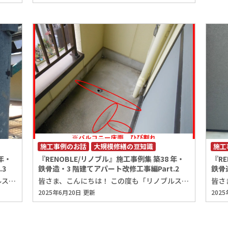
施工事例のお話
大規模修繕の豆知識
施工
年・
『RENOBLE/リノブル』施工事例集 築38 年・
『R
.3
鉄骨造・3 階建てアパート改修工事編Part.2
鉄骨
皆さま、こんにちは！ この度も「リノブルスタッフブログ」にお越しいただき、ありがとうございます。 レアテック株式会社の奥田りさです。 7月に入り、日差しの強さや蒸し暑さが日に日に増してきましたね。 室内外問わず、こまめな水分補給を忘れずにお過ごしください！ さて、今回は前回に引き続き、 施工事例集「築38年・鉄骨造・3階建てアパート改修工事」の第3回目をお届けします。 最終回となる本日は「塗装改修工事」についてです！ 今回の物件の塗装面は、経年劣化によるひび割れが多数発生しておりましたので、 前々回のブログで、まず外壁のひび割れ補修の工程についてお伝えさせて頂きました。 そして、今回はそのひび割れ補修が完了した部分を含め、 外壁全体に塗装を施す工程についてご紹介していきます。 それでは早速ですが、施工方法をご紹介いたします！ 塗装改修工事 【施工方法】 1.【高圧洗浄】 まずは、高圧洗浄からです！ 外壁が汚れたままの状態では、新しい塗料を塗っても十分な付着力が得られず、 塗膜が早期に剥がれてしまう恐れがあります。 これでは塗料本来の性能や耐久性を発揮することができないため、 塗装工事の前には、外壁に残っている古い塗膜や付着した汚れ・ホコリなどを、 高圧洗浄機を用いてしっかりと洗い流します。 ※高圧洗浄状況 2.【下塗り】 高圧洗浄で外壁の汚れや古い塗膜をしっかりと除去した後は、 塗料の密着性を高め、美しく仕上げるために、 外壁全体に1回目の塗装（下塗り）を行います。 下塗り材には、塗料の接着力を高める役割があり、これを丁寧に施工することで、 上塗りの塗料がしっかりと定着し、長持ちする美しい仕上がりにつながります。 ※下塗り状況 3.【中塗り】 下塗りの後は、塗膜をしっかりと乾燥させることが重要です。 十分に乾燥させたうえで、塗りムラを防ぎ、より高い耐久性を実現するために、 上塗り塗料を2回塗布します。 このうち、1回目の上塗り工程を中塗りと呼びます。 ※中塗り状況 4.【上塗り】 中塗りの後は、しっかりと乾燥させてから、仕上げとして上塗り塗料を全体に均一に塗布します。 この3回目の塗装によって、塗膜に十分な厚みが確保され、 塗料本来の耐久性・防水性・美観が最大限に発揮されます。 丁寧に仕上げることで、長期間にわたり美しさと保護性能を保つことができます。 ※上塗り状況 5.【施工完了】 これにて塗装改修工事は完了になります！ 本工事によって綺麗になったアパートの外観をご覧ください！ 今回の塗装工事では、お客様より「保証面を重視したい」との ご要望を頂いておりましたので、金額はやや高くなるものの、耐候性に優れた塗料製品を ご提案させて頂き、最終的にそちらをお選びいただきました。 また、色選びの際にはいくつかのカラーパターンをご提案させて頂き、 お客様の「濃い色が良い」とのご希望をもとに、一緒に配色を決めさせていただきました。 その結果、建物の雰囲気によく馴染む、落ち着いた印象の仕上がりとなりました。 丁寧な施工手順を踏むことで、汚れや色褪せなどの劣化が進んでいた外壁も、 美しく塗装し直すことができ、建物全体の美観性が大きく向上しましたね。 さらに、外壁の防水性能も強化され、見た目の美しさだけでなく、 機能性の面でも大きく改善されています。 施工完了後には、 「綺麗になった、ありがとう。」 「色もイメージ通りでよかった。」といった ありがたいお言葉をお客様から頂戴しました。 今回は弊社のホームページをご覧になったことをきっかけにご縁を頂き、 スタッフ一同、大変嬉しく感じております！ 外壁や屋根は、日々紫外線や雨風にさらされており、年数が経つにつれて劣化が進んでいきます。 塗装によって、こうした自然環境から建物を保護し、建物の寿命を延ばす事ができますので、 ぜひ定期的にメンテナンスすることをお勧め致します！ 以上で、「塗装改修工事」のご紹介は終了になります！ 併せて、施工事例集「築38年・鉄骨造・3階建てアパート改修工事」のご紹介も完了となります。 長年の劣化に対応した丁寧な施工により、美観と機能性の両面で建物が見違えるように 生まれ変わった様子をご覧いただけたかと思います。 今後の改修工事のご参考になれば幸いです。 弊社RENOBLE/リノブルでは豊富な施工実績で、的確な調査・診断・施工を行います！ 「外装改修工事を考えている」、「建物の資産価値を高めたい」などお客様の悩みに沿ったご提案をさせて頂きますので、 ぜひお気軽にご相談下さいませ！ それでは、この度も最後まで「リノブルスタッフブログ」をお読みいただき ありがとうございました。 次回もよろしくお願いいたします！ リノブルは、 北陸3県 石川県 富山県 福井県 金沢市 白山市 野々市市 かほく市 河北郡 津幡町 内灘町 小松市 能美市 加賀市 など 地域密着で多くの信頼と実績を積み重ねてきた、建物診断、外壁塗装、外壁タイル改修、雨漏り補修、防水工事 大規模修繕のプロフェッショナル集団です。 ビル マンション アパート 収益物件 病院 学校 工場 倉庫 などの タイルの欠損 タイルの剥落 漏水 水漏れ 雨漏り を見付けたら、 調査診断 打診調査 赤外線調査 定期調査 改修工事 修繕工事 防水工事 塗装工事 は 「RENOBLE/リノブル」 「レアテック株式会社」 「ウォールドック株式会社」へ．．． 住宅の 屋根・外壁の塗装工事 防水工事 リフォーム は．．． 「プロタイムズ金沢駅西店」 「プロタイムズ富山中央店」 にお任せ下さい‼ 外装劣化診断士による建物調査診断を無料で行っております‼ 他社にはない『徹底した調査診断と卓越した施工技術』でオーナー様の建物をお守り致します。 これまで積み重ねてきた信頼と実績に恥じぬよう、誠心誠意対応させていただきます。 ■お見積もり・ご相談・お問い合わせはこちらから！
皆さま、こんにちは！ この度も「リノブルスタッフブログ」にお越しいただき、ありがとうございます。 レアテック株式会社の奥田りさです。 梅雨の時期に入り、蒸し暑さを感じる日が増えてまいりましたが、 皆さまは、いかがお過ごしでしょうか？ 雨の日が続くこの季節は、普段気付かないような建物の漏水が発覚することも ありますので、この機会に建物内をチェックしてみるのもお勧めですよ！ さて、今回は前回に引き続き、 施工事例集「築38年・鉄骨造・3階建てアパート改修工事」の第2回目をお届けします。 本日は「バルコニー防水工事」についてです！ 今回の物件のバルコニー床面は、経年劣化によるひび割れが発生しており、 防水性能が低下していましたので、バルコニー床面をウレタン塗膜防水にて 補修することになりました。 それでは早速ですが、施工前状況、施工方法を順に見ていきましょう！ バルコニー防水工事 【施工前状況】 【施工方法】 1.【ひび割れ補修・プライマー塗布・緩衝シート敷設】 バルコニー床面のひび割れを適切に補修した後、プライマーを塗布し、 緩衝シートを敷設します。緩衝シートとは、下地と防水層の間に敷設されるもので、 通気層を形成して内部の湿気を逃がす役割があります。 これにより、防水層の膨れや剥がれなどを防止するため、重要な工程になります！ ※緩衝シート敷設完了 2.【主剤塗布】 緩衝シートの敷設が完了した後は、ウレタン主剤を均一に塗布していきます。 施工範囲全体にウレタン主剤を綺麗に塗り終えたら、一定時間、乾燥するまで待ちます。 ※ウレタン主剤塗布状況 3.【トップコート塗布】 ウレタン主剤がしっかりと乾いた後は、ウレタン塗膜の劣化を防ぐためのトップコートを塗布します。 このトップコートには、紫外線からウレタン層を保護する役割の他、仕上がりの見栄えを良くする効果もあります！ ※トップコート完了 4.【施工完了】 これにて施工完了です！ 細部まで丁寧に防水処理を施し、バルコニー床の防水工事が完了しました。 バルコニーの床全体に新たな防水層が形成され、防水性能が高まりました！ 次回は「塗装改修工事」についてご紹介いたします！ 弊社RENOBLE/リノブルでは豊富な施工実績で、的確な調査・診断・施工を行います！ 「外装改修工事を考えている」、「建物の資産価値を高めたい」などお客様の悩みに沿ったご提案をさせて頂きますので、 ぜひお気軽にご相談下さいませ！ それでは、この度も最後まで「リノブルスタッフブログ」をお読みいただき ありがとうございました。 次回もよろしくお願いいたします！ リノブルは、 北陸3県 石川県 富山県 福井県 金沢市 白山市 野々市市 かほく市 河北郡 津幡町 内灘町 小松市 能美市 加賀市 など 地域密着で多くの信頼と実績を積み重ねてきた、建物診断、外壁塗装、外壁タイル改修、雨漏り補修、防水工事 大規模修繕のプロフェッショナル集団です。 ビル マンション アパート 収益物件 病院 学校 工場 倉庫 などの タイルの欠損 タイルの剥落 漏水 水漏れ 雨漏り を見付けたら、 調査診断 打診調査 赤外線調査 定期調査 改修工事 修繕工事 防水工事 塗装工事 は 「RENOBLE/リノブル」 「レアテック株式会社」 「ウォールドック株式会社」へ．．． 住宅の 屋根・外壁の塗装工事 防水工事 リフォーム は．．． 「プロタイムズ金沢駅西店」 「プロタイムズ富山中央店」 にお任せ下さい‼ 外装劣化診断士による建物調査診断を無料で行っております‼ 他社にはない『徹底した調査診断と卓越した施工技術』でオーナー様の建物をお守り致します。 これまで積み重ねてきた信頼と実績に恥じぬよう、誠心誠意対応させていただきます。 ■お見積もり・ご相談・お問い合わせはこちらから！
2025年6月20日 更新
202