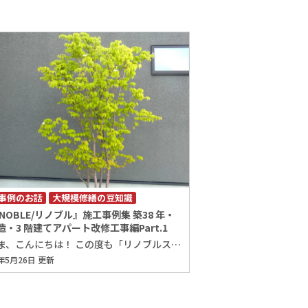
事例のお話
大規模修繕の豆知識
ENOBLE/リノブル』施工事例集 築38 年・
造・3 階建てアパート改修工事編Part.1
皆さま、こんにちは！ この度も「リノブルスタッフブログ」にお越しいただき、ありがとうございます。 レアテック株式会社の奥田りさです。 5月も下旬を迎え、新緑がまぶしい季節となりましたが、皆さまいかがお過ごしでしょうか。 最近は日中に汗ばむような陽気もあり、初夏の気配を感じる日も増えてきましたね。 ※2025年5月26日レアテック株式会社 金沢本社にて撮影 さて、今回のブログは過去に弊社『RENOBLE/リノブル』に工事をお任せいただいた 「築38年・鉄骨造・3階建てアパ―ト改修工事」の施工事例を詳しくご説明していきます！ はじめに今回ご紹介する物件の詳細ですが、築年数は38年、鉄骨造の3階建て、 総戸数が12戸のアパートです。外装材はALC版を使用しています。 まずは建物の外観をご覧ください！ 一見、綺麗に見えますが、細かく調査したところ下記の写真のような状態となっていました。 外壁ALC版の塗装面は、経年劣化によりひび割れが各所で確認されました。 また、外壁の目地シーリングやサッシの取合いシーリングについても、硬化や収縮が見られ、防水性能が低下している状態でした。 さらに、バルコニー床面のアスファルト防水層においても、ひび割れが発生しており、防水性能が低下していましたので、 これらの状況を踏まえ、今回は以下の改修工事を実施することとなりました。 【改修工事の内容】 ・「外壁補修工事」 ・「シーリング改修工事」 ・「塗装改修工事」 ・「バルコニー防水工事」 本日は第1回目として、「外壁補修工事」と「シーリング改修工事」の施工内容についてご紹介いたします。 それでは早速ですが、「外壁補修工事」から施工前の状況と、施工方法を順に見ていきましょう！ 外壁補修工事（Uカットシーリング工法） 【施工前状況】 外壁補修工事について 今回の外壁補修工事ではUカットシーリング工法を用いて、外壁表面に発生している ひび割れを適切に補修していきます。 この工程を丁寧に行うことで、建物の防水性能および耐久性を確保するとともに、仕上がりの美しさも維持することができます。 また、塗装前にこの工程を確実に実施することで、塗膜の劣化や剥離を防ぎ、 外壁の保護性能を長期間にわたり持続させることが可能となります。 【施工方法】 1.【Uカット】 まず、外壁ALC版の塗装面のひび割れ部分に、専用の工具を使用してU字型にカットし、溝を作ります。 なぜ溝を作るのかと言いますと、シーリング材をしっかり奥まで充填できるスペースを確保するためです。 また、接着面積が広がるため、シーリング材が建材と強く密着し、剝がれにくく耐久性の高い補修が可能になるからです！ ※専用工具にて溝カット状況 ※溝カット完了 2.【プライマー塗布・シーリング材充填】 カットした溝の中に残った粉塵などを丁寧に除去した後、 シーリング材の密着性を高めるために、プライマーを塗布し、シーリング材をしっかりと充填します。 その後、充填したシーリング材の表面をヘラで押さえ、平らに均して完了です。 ※シーリング材の詳しい充填方法については、下記のシーリング改修工事の内容でご説明させて頂きます。 ※Uカットシーリング工法 施工完了 シーリング改修工事 【施工前状況】 シーリング改修工事について 今回のシーリング改修工事では、外壁の目地シーリングや、サッシの取合いシーリングなどの打替えを行います。 シーリング材は建物の各所に使われており、防水性能や気密性を維持する上で非常に重要な役割を担っています。 しかし、時間の経過とともに紫外線や風雨の影響で ひび割れや硬化、剥離などの経年劣化を起こしやすく、放置すると雨水の浸入や 構造材の腐食、断熱性能の低下など、建物全体に深刻な影響を及ぼす可能性があります。 これらを未然に防ぐためにも、劣化したシーリング材は早めに打ち替えましょう！ 【施工方法】 1.【既存シーリング材の撤去・周辺の養生】 まず初めに、既存のシーリング材を撤去します。 その後、新たにシーリング材を充填する箇所の周辺にマスキングテープを使用して養生していきます。 この養生を行うことで、施工箇所以外にシーリング材が付着するのを防ぎ、美しく仕上げることができます。 ※外壁ALC版の塗装面 既存シーリング材の撤去状況 ※サッシ 既存シーリング材の撤去状況 ※養生状況 2.【プライマーの塗布】 既存のシーリング材を撤去した後は、新しいシーリング材がしっかり密着するようにプライマーを塗布します。 プライマーとは、建材とシーリング材との接着性を高めるための下塗り材です。 この工程を省いてしまうと、充填したシーリング材が早期に剥がれてしまうリスクがあるため、 プライマーの塗布は絶対に欠かせません！ ※外壁ALC版の塗装面 プライマー塗布状況 ※サッシ プライマー塗布状況 3.【新規シーリング材の充填】 プライマーを丁寧に塗り終えたら、いよいよ新しいシーリング材を充填する工程に入ります。 この作業には、「シーリングガン」と呼ばれる専用の道具を使います。 シーリングガンを使って、シーリング材をゆっくりと、そしてたっぷりと惜しみなく充填していきます。 これにより、しっかりと防水性が確保され、長持ちする仕上がりになります。 ※外壁ALC版の塗装面 シリンダーガンでのシーリング材充填状況 ※サッシ シーリングーガンでのシーリング材充填状況 4.【充填後のヘラ押さえ・養生片付】 シーリング材を充填した後は、専用のヘラを使って表面を押さえる作業に入ります。 この工程では、内部に残った空気を抜くと同時に、シーリング材を目地にしっかり密着させる効果があります。 また、余分なシーリング材を取り除きながら、表面を滑らかに整えることで、見た目も美しく仕上がります。 最後にマスキングテープを丁寧に剥がし、施工周辺に汚れやはみだしが無いかを確認します。 ※外壁ALC版の塗装面 シーリング材を充填した後のヘラ押さえ状況 ※サッシ シーリング材を充填した後のヘラ押さえ状況 5.【施工完了】 これにて施工完了です！ シーリング材を隙間なく丁寧に充填したことによって防水性能・耐久性が高まりました。 ※外壁ALC版の塗装面 目地シーリング打替え完了 ※サッシ 取り合いシーリング打替え完了 今回は「外壁補修工事」と「シーリング改修工事」についてお話しました。 次回は、「塗装改修工事」や「バルコニー防水工事」についてご説明させて頂きます！ 大切な資産であるアパート・マンションを長く良好な状態で維持していくためには、 外壁やシーリング材の定期的な点検とメンテナンスが欠かせません。 見た目の美しさを保つだけでなく、建物の寿命を延ばし、資産価値の向上にもつながります！ 弊社RENOBLE/リノブルでは豊富な施工実績で、的確な調査・診断・施工を行います！ 「大規模修繕を考えている」、「補修・修繕・改修を考えている」などお客様の悩みに沿ったご提案をさせて頂きます！ ぜひお気軽にご相談下さいませ！ それでは、この度も最後まで「リノブルスタッフブログ」をお読みいただきありがとうございました。 次回もよろしくお願いいたします！ リノブルは、 北陸3県 石川県 富山県 福井県 金沢市 白山市 野々市市 かほく市 河北郡 津幡町 内灘町 小松市 能美市 加賀市 など 地域密着で多くの信頼と実績を積み重ねてきた、建物診断、外壁塗装、外壁タイル改修、雨漏り補修、防水工事 大規模修繕のプロフェッショナル集団です。 ビル マンション アパート 収益物件 病院 学校 工場 倉庫 などの タイルの欠損 タイルの剥落 漏水 水漏れ 雨漏り を見付けたら、 調査診断 打診調査 赤外線調査 定期調査 改修工事 修繕工事 防水工事 塗装工事 は 「RENOBLE/リノブル」 「レアテック株式会社」 「ウォールドック株式会社」へ．．． 住宅の 屋根・外壁の塗装工事 防水工事 リフォーム は．．． 「プロタイムズ金沢駅西店」 「プロタイムズ富山中央店」 にお任せ下さい‼ 外装劣化診断士による建物調査診断を無料で行っております‼ 他社にはない『徹底した調査診断と卓越した施工技術』でオーナー様の建物をお守り致します。 これまで積み重ねてきた信頼と実績に恥じぬよう、誠心誠意対応させていただきます。 ■お見積もり・ご相談・お問い合わせはこちらから！
5年5月26日 更新