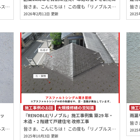
皆さま、こんにちは！ この度も「リノブルスタッフブログ」にお越しいただき、ありがとうございます。 レアテック株式会社の奥田りさです。 2月に入り、まだまだ雪かきの疲れが取れませんが、皆さまいかがお過ごしでしょうか。 年明けから少し落ち着いたこの時期は、 マンションの大規模修繕工事について改めて考え始める方も多いのではないでしょうか。 実際に検討を進めると、費用面について悩む機会も増えてくるかと思います。 人は誰しも、「損をしたくない」という気持ちを持っていますからね。 そのため、「少しでも安い方がいい」「高い工事は避けたい」と考え、 価格を重視して業者選びをされる方もいらっしゃいます。 ただ、ここで一度立ち止まって考えていただきたいのが、 その選択が本当に“損をしていない”と言えるかどうかという点です。 施工技術や工法の違いは、工事直後には分かりにくいものですが、 数年後になると、塗膜の耐久性や防水性、下地や躯体の状態として 少しずつ違いが現れてきます。 特に重要なのが躯体補修です。 下地や躯体は仕上げで隠れてしまうため目には見えませんが、 建物の寿命を左右する、最も大切な部分です。 見えない部分こそ、丁寧な施工が長期的な価値につながります。 ここで、躯体補修について一部ご紹介をさせていただきます。 【露筋部 補修例】 上記の写真は、コンクリート内部の鉄筋が露出している状況です。 ポリマーセメントモルタル充填工法またはエポキシ樹脂モルタル充填工法で 補修を行います。 まずは、欠損（露筋）部の劣化状況を確認・調査したうえで、 脆弱部を斫り、鉄筋の錆の除去および清掃を行います。 その後、防錆処理を実施します。 防錆処理完了後は、欠損（露筋）部と充填剤との密着性を向上させるために、 プライマーを塗布します。 プライマー塗布後、ポリマーセメントモルタルまたはエポキシ樹脂モルタルを充填し、 仕上げていきます。 露筋部の補修は、表面だけをきれいにしても意味が無く、 鉄筋の錆まで適切に処理をしないと数年で同様の劣化が発生したり、 劣化範囲の拡大、剥落事故などに繋がる恐れがあります。 ここの補修を簡略化せず、適切な躯体補修を行うことが重要です。 【ひび割れ部 補修例】 こちらは塗装面にひび割れが発生しています。 上記写真は、ひび割れ幅が0.2㎜～1.0㎜未満の際に適している、 自動式低圧エポキシ樹脂注入工法で補修をしている状況です。 ひび割れに沿って一定間隔で注入器具を設置し、 注入口以外の部分をシーリング材で目止めします。 その後、エポキシ樹脂を低圧で注入し、所定時間硬化させてから、 目止めのシーリング材を撤去したら完了です。 ひび割れの幅や状態に合わない補修を行うと、 表面はきれいでも、内部では劣化が進行してしまいます。 小さなひび割れであっても、補修を簡略化すると数年後に影響が出ることもあるため、 躯体補修を適切に行うことが、将来的な補修費用や事故のリスクを抑えることにつながります。 さて、躯体補修について少しだけご紹介いたしましたが、 相見積もりを比べる際は、 金額だけで判断するのではなく、施工内容や工法、耐久性まで目を向けてみてくださいね！ 大規模修繕工事は、「一括の金額」だけで考えると、 どうしても負担が大きく感じられてしまいます。 そこでおすすめしたいのが、 工事費用を「年・月・日」といった時間軸で捉える考え方です。 修繕工事は、数年から十数年にわたって 建物の安全性や快適性、資産価値を守るためのものです。 その期間で考えると、将来の修繕リスクや想定外の出費を抑えるための “備え”として捉えることもできます。 一時的な金額の大小ではなく、 「どれだけの期間、安心して住み続けられるか」 「将来の損失をどれだけ防げるか」という視点も、 あわせて持ってみるとよいかもしれませんね。 マンション・アパートの大規模修繕工事をご検討中のオーナー様は、 どうぞお気軽にご相談ください。 それでは、この度も最後まで「リノブルスタッフブログ」をお読みいただき ありがとうございました。 次回もよろしくお願いいたします! リノブルは、 北陸3県 石川県 富山県 福井県 金沢市 白山市 野々市市 かほく市 河北郡 津幡町 内灘町 小松市 能美市 加賀市 など 地域密着で多くの信頼と実績を積み重ねてきた、建物診断、外壁塗装、外壁タイル改修、雨漏り補修、防水工事 大規模修繕のプロフェッショナル集団です。 ビル マンション アパート 収益物件 病院 学校 工場 倉庫 などの タイルの欠損 タイルの剥落 漏水 水漏れ 雨漏り を見付けたら、 調査診断 打診調査 赤外線調査 定期調査 改修工事 修繕工事 防水工事 塗装工事 は 「RENOBLE/リノブル」 「レアテック株式会社」 「ウォールドック株式会社」へ．．． 住宅の 屋根・外壁の塗装工事 防水工事 リフォーム は．．． 「プロタイムズ金沢駅西店」 「プロタイムズ富山中央店」 にお任せ下さい‼ 外装劣化診断士による建物調査診断を無料で行っております‼ 他社にはない『徹底した調査診断と卓越した施工技術』でオーナー様の建物をお守り致します。 これまで積み重ねてきた信頼と実績に恥じぬよう、誠心誠意対応させていただきます。 ■お見積もり・ご相談・お問い合わせはこちらから！
皆さま、こんにちは！ この度も「リノブルスタッフブログ」にお越しいただき、ありがとうございます。 レアテック株式会社の奥田りさです。 暦の上では春の始まりとされる立春を迎えましたが、 北陸の空はいまだ厚い雲に覆われ、厳しい寒さが続いております。 雪深い景色の中、皆さまにおかれましてはいかがお過ごしでしょうか。 さて、来る3月1日、 「RENOBLE/リノブル」運営会社である、レアテック株式会社はいよいよ創業28周年を迎えます。 この節目を目前に控えた今、年始に行った尾山神社での 参拝を改めて振り返りたいと思います。 年始の凛とした空気の中、社員一同で手を合わせ、 今年一年の安全を祈願するとともに、 28周年を迎える本年のさらなる飛躍を誓い合いました。 今日という日を迎えられますのも、ひとえに皆様の多大なるご支援の賜物と、 深く感謝しております。 平素より格別のご愛顧を賜り、厚く御礼申し上げます。 私たちは、日々の誠実な積み重ねこそが、皆さまとの信頼の礎になると 信じております。 創業から培ってきた経験を糧にしつつ、慢心することなく初心に立ち返り、 一つひとつの仕事に全力で向き合ってまいります。 28周年という節目を機に、さらなる安心と満足をご提供できる企業へと成長すべく、社員一同、決意を新たに業務に邁進いたします。 今後とも、変わらぬご指導ご支援を賜りますよう、よろしくお願い申し上げます。 ※2026年1月6日（火）尾山神社にて撮影 それでは、この度も最後まで「リノブルスタッフブログ」をお読みいただき ありがとうございました。 次回もよろしくお願いいたします! リノブルは、 北陸3県 石川県 富山県 福井県 金沢市 白山市 野々市市 かほく市 河北郡 津幡町 内灘町 小松市 能美市 加賀市 など 地域密着で多くの信頼と実績を積み重ねてきた、建物診断、外壁塗装、外壁タイル改修、雨漏り補修、防水工事 大規模修繕のプロフェッショナル集団です。 ビル マンション アパート 収益物件 病院 学校 工場 倉庫 などの タイルの欠損 タイルの剥落 漏水 水漏れ 雨漏り を見付けたら、 調査診断 打診調査 赤外線調査 定期調査 改修工事 修繕工事 防水工事 塗装工事 は 「RENOBLE/リノブル」 「レアテック株式会社」 「ウォールドック株式会社」へ．．． 住宅の 屋根・外壁の塗装工事 防水工事 リフォーム は．．． 「プロタイムズ金沢駅西店」 「プロタイムズ富山中央店」 にお任せ下さい‼ 外装劣化診断士による建物調査診断を無料で行っております‼ 他社にはない『徹底した調査診断と卓越した施工技術』でオーナー様の建物をお守り致します。 これまで積み重ねてきた信頼と実績に恥じぬよう、誠心誠意対応させていただきます。 ■お見積もり・ご相談・お問い合わせはこちらから！
2026年2月12日 更新
202
施工事例のお話
大規模修繕の豆知識
施工
ェッ
『RENOBLE/リノブル』施工事例集 築29 年・
雨漏
木造・2 階建て戸建住宅 改修工事
皆さま、こんにちは！ この度も「リノブルスタッフブログ」にお越しいただき、ありがとうございます。 レアテック株式会社の奥田りさです。 11月に入り、朝晩はぐっと冷え込み、冬の足音が感じられる季節になりましたね。 石川県・富山県・福井県など北陸地方では、これから雨や雪が増え、 建物にとって厳しい時期が始まります。 今回は、そんな冬を迎える前に確認しておきたい 「屋上」や「バルコニー」の防水層について、劣化のサインをご紹介いたします。 そもそも防水層とは、 建物を雨や湿気から守るとても大切な部分です。 普段は目にすることが少ない場所ですが、建物を長く安心して使うためには欠かせません。 具体的には次のような役割があります。 【防水層の役割】 雨水の浸入を防ぐ 屋上やバルコニーなどから建物内部に雨水が入るのを防ぎます。 下地の保護 コンクリートや木材といった下地を、雨水による腐食や劣化から守ります。 建物の耐久性を維持 防水層を適切に維持することで、雨漏りや劣化を防ぎ、建物を長く良い状態で保つことができます。 このように、防水層は建物を守り、快適な状態を保つために欠かせない重要な部分です。 一方で、劣化を放置すると雨漏りや内部への浸水、下地の損傷など、 建物に大きな影響を及ぼす恐れがあります。 そこで、防水層の劣化を早期に発見できるよう チェックしておきたいポイントをご紹介いたします。 【防水層の劣化サインをチェック！】 ひび割れや膨れ 表面に細かなひび割れや膨らみがある場合、 内部に雨水が浸入している可能性があります。 特に紫外線や経年劣化によって防水膜が薄くなると、わずかなひび割れでも 雨水が浸入しやすくなります。 また、膨れや剥がれは、防水層の下地との密着が弱くなっているサインであり、 放置すると、防水性能がどんどん低下していきます。 色あせ 防水層の色あせは、紫外線によって表面の保護機能が弱まり、 防水性能が低下しているサインです。 一見すると美観の問題だけのように思えますが、実際には防水層を守る 膜が薄くなっている状態です。 下記の写真は、塩ビシート防水工事の施工前と施工完了の様子です。 比較してみると、施工前のシートは、紫外線や風雨の影響により、 表面が色あせているのがはっきりとわかります。 施工後の防水シートは、均一に適度な弾性を持ち、 柔軟性や防水性能が向上しています。 土砂堆積・水溜り 防水層のドレン周辺に土砂や落ち葉が堆積したり、勾配が不十分な場合、 雨水が適切に排水されず、長時間滞留して水溜りが発生することがあります。 このような状態が続くと、防水層が常に雨水にさらされ、 劣化が早まる原因になるため、定期的な清掃や排水確認を行い、 防水層の寿命を延ばすことが重要です。 以上が、防水層の劣化サインのご紹介になります。 小さなひび割れや色あせ、水溜りの発生も、早期に発見・補修することで、 重大なトラブルを未然に防ぐことができます。 また、防水層を良好な状態に保つことは、建物の寿命を延ばすだけでなく、 将来的な修繕費用の軽減にも役立ちます。 定期的な点検やメンテナンスは、建物の耐久性や防水性能を長期的に維持したり、 資産価値の向上につながるため、少しでも気になる症状があれば、 早めの点検・ご相談をお勧め致します。 ぜひこの機会に、お住まいのチェックをしてみてくださいね！ それでは、この度も最後まで「リノブルスタッフブログ」をお読みいただき ありがとうございました。 次回もよろしくお願いいたします! リノブルは、 北陸3県 石川県 富山県 福井県 金沢市 白山市 野々市市 かほく市 河北郡 津幡町 内灘町 小松市 能美市 加賀市 など 地域密着で多くの信頼と実績を積み重ねてきた、建物診断、外壁塗装、外壁タイル改修、雨漏り補修、防水工事 大規模修繕のプロフェッショナル集団です。 ビル マンション アパート 収益物件 病院 学校 工場 倉庫 などの タイルの欠損 タイルの剥落 漏水 水漏れ 雨漏り を見付けたら、 調査診断 打診調査 赤外線調査 定期調査 改修工事 修繕工事 防水工事 塗装工事 は 「RENOBLE/リノブル」 「レアテック株式会社」 「ウォールドック株式会社」へ．．． 住宅の 屋根・外壁の塗装工事 防水工事 リフォーム は．．． 「プロタイムズ金沢駅西店」 「プロタイムズ富山中央店」 にお任せ下さい‼ 外装劣化診断士による建物調査診断を無料で行っております‼ 他社にはない『徹底した調査診断と卓越した施工技術』でオーナー様の建物をお守り致します。 これまで積み重ねてきた信頼と実績に恥じぬよう、誠心誠意対応させていただきます。 ■お見積もり・ご相談・お問い合わせはこちらから！
皆さま、こんにちは！ この度も「リノブルスタッフブログ」にお越しいただき、ありがとうございます。 レアテック株式会社の奥田りさです。 10月上旬となり、日が暮れるのがずいぶん早くなってきましたね。 季節が変わると、屋根の状態も気になるところではないでしょうか。 夏の暑さや台風の影響で、屋根に負担がかかっているかもしれません。 そんなときこそ、屋根補修工事を検討してみるのはいかがでしょうか。 さて、今回のブログは過去に弊社『RENOBLE/リノブル』に工事をお任せいただいた 「築29年・木造・2階建て戸建住宅の屋根補修工事」について 詳しくご説明していきます！ はじめに今回ご紹介する物件の詳細ですが、築年数は29年、 木造の2階建て、屋根材はアスファルトシングル葺きの戸建住宅です。 まずは屋根の施工前状況をご覧ください！ アスファルトシングル葺き屋根は、紫外線や強風など、長年の自然現象の影響による色褪せや、 アスファルトシングル材そのものに穴あきが発生している様子が確認出来ます。 また、長期湿潤状態による苔・藻類の発生が、屋根全体に見受けられました。 これらの調査の結果、下地材は劣化が進行しているため、 既存の屋根材の上から新しい下地材を貼り、新規の屋根材を取付ける カバー工法にて屋根を補修することになりました。 それでは早速ですが、施工方法をご紹介いたします！ 【施工方法】 1.【構造用合板取付け＋改質ゴムアスファルトルーフィング敷込】 まず、既存の屋根の上に、構造用合板を隙間なく、適切な間隔で取付けていきます。 その上から、改質ゴムアスファルトルーフィングを敷設します。 こちらは屋根下地の重要な工程になります！ ※構造用合板、改質ゴムアスファルトルーフィング取付状況 ※改質ゴムアスファルトルーフィング敷込完了 2.【各所水切り取付け】 改質ゴムアスファルトルーフィングの敷込が完了したら、 各所に水切りを取付けていきます。 ※各所水切り取付け完了 3.【屋根石付き板金材取付け】 新規の屋根石付き板金を丁寧に取付けていきます！ 屋根石付き板金は、金属板の表面に天然石のチップを吹き付けた屋根のことです。 耐久性に優れ、雨や風などの影響から建物をしっかり守ることができるうえ、 見た目も美しく意匠性に優れているのが特徴です。 さらに、軽量であるため耐震性も高く人気な屋根材となっています！ ※屋根石付き板金材取付け状況 4.【施工完了】 これにて施工完了です！ 今回の屋根の補修工事によって、耐久性・防水性能・遮熱性能が向上し、 長く安心して過ごせる住まいづくりにつながりましたね！ 今回は「屋根補修工事」についてご紹介させて頂きました。 実は、こちらのオーナー様からは、今回の屋根補修工事の前にも、 別の物件の工事をご依頼いただいておりました。 弊社にご依頼をいただいたきっかけは、 他社様で御見積書を依頼した際、適正な金額か疑問に感じたことからです。 弊社RENOBLE/リノブルのホームページからお問い合わせを頂き、 価格とご提案内容のバランスをしっかり見極めた上で、 弊社に工事をお任せいただきました。 屋根や外壁といった建物の外装は、目に見えない部分も多く、 施工の質によって耐久性や安全性が大きく変わります。 そのため、建物を長く、安心して使うには、信頼できる施工業者を選ぶことが 非常に重要です。 弊社RENOBLE/リノブルでは豊富な施工実績で、的確な調査・診断・施工を行います！ 「大規模修繕を考えている」、「補修・修繕・改修を考えている」などお客様の悩みに沿ったご提案をさせて頂きます！ ぜひお気軽にご相談下さいませ！ それでは、この度も最後まで「リノブルスタッフブログ」をお読みいただきありがとうございました。 次回もよろしくお願いいたします！ リノブルは、 北陸3県 石川県 富山県 福井県 金沢市 白山市 野々市市 かほく市 河北郡 津幡町 内灘町 小松市 能美市 加賀市 など 地域密着で多くの信頼と実績を積み重ねてきた、建物診断、外壁塗装、外壁タイル改修、雨漏り補修、防水工事 大規模修繕のプロフェッショナル集団です。 ビル マンション アパート 収益物件 病院 学校 工場 倉庫 などの タイルの欠損 タイルの剥落 漏水 水漏れ 雨漏り を見付けたら、 調査診断 打診調査 赤外線調査 定期調査 改修工事 修繕工事 防水工事 塗装工事 は 「RENOBLE/リノブル」 「レアテック株式会社」 「ウォールドック株式会社」へ．．． 住宅の 屋根・外壁の塗装工事 防水工事 リフォーム は．．． 「プロタイムズ金沢駅西店」 「プロタイムズ富山中央店」 にお任せ下さい‼ 外装劣化診断士による建物調査診断を無料で行っております‼ 他社にはない『徹底した調査診断と卓越した施工技術』でオーナー様の建物をお守り致します。 これまで積み重ねてきた信頼と実績に恥じぬよう、誠心誠意対応させていただきます。 ■お見積もり・ご相談・お問い合わせはこちらから！
202
2025年10月3日 更新