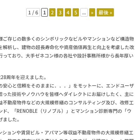
1 / 6
1
2
3
4
5
...
»
最後 »
様ご存じの数多くのシンボリックなビルやマンションなど構造物
を解析し、建物の超長寿命化や資産価値再生と向上を考慮した改
行っており、大手ゼネコン様の各社や設計事務所様から長年厚い
業28周年を迎えました。
の安心と信頼をそのままに．．．」をモットーに、エンドユーザ
培った技術やノウハウを皆様へダイレクトにお届けしたく、主に
益不動産物件などの大規模修繕のコンサルティング及び、改修工
ド、「RENOBLE（リノブル）」とマンション診断専門の「ウ
げました。
ンションや賃貸ビル・アパマン等収益不動産物件の大規模修繕工